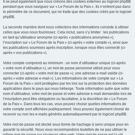
Il se peut également que nous créions des cookies externes au logiciel phpBB
pendant que vous naviguez sur « Le Forum de la Paix ». Ils n’entrent pas dans
le périmètre de ce document, qui ne traite que des cookies créés par le logiciel
phpBB.
La seconde manière dont nous collectons des informations consiste à utiliser
celles que vous nous fournissez. Cela inclut, sans s’y limiter : les publications
en tant qu’utilisateur anonyme (ci-après « publications anonymes »),
l’inscription sur « Le Forum de la Paix » (ci-après « votre compte »), ainsi que
les publications soumises après inscription, lorsque vous êtes connecté (ci-
après « vos publications »).
Votre compte comprend au minimum : un nom d’utilisateur unique (ci-après
« votre nom d’utilisateur »), un mot de passe personnel utilisé pour vous
connecter (ci-après « votre mot de passe »), une adresse e-mail valide (ci-
après « votre adresse e-mail »). Les informations de votre compte sur « Le
Forum de la Paix » sont protégées par les lois sur la protection des données
applicables dans le pays qui nous héberge. Toute information autre que votre
nom d’utilisateur, votre mot de passe et votre adresse e-mail demandée lors de
l’inscription peut être obligatoire ou facultative, à la discrétion de « Le Forum
de la Paix ». Dans tous les cas, vous pouvez choisir quelles informations de
votre compte sont affichées publiquement. Vous pouvez également choisir de
recevoir ou non les e-mails générés automatiquement par le logiciel phpBB.
Votre mot de passe est stocké sous forme de hachage à sens unique pour en
garantir la sécurité. Nous vous recommandons toutefois de ne pas utiliser le
même mot de passe sur plusieurs sites web. Votre mot de passe est la clé