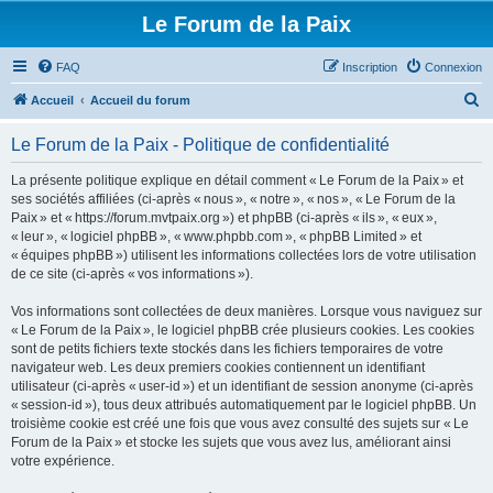
Le Forum de la Paix
FAQ
Inscription
Connexion
R
Accueil
Accueil du forum
e
Le Forum de la Paix - Politique de confidentialité
c
h
La présente politique explique en détail comment « Le Forum de la Paix » et
ses sociétés affiliées (ci-après « nous », « notre », « nos », « Le Forum de la
e
Paix » et « https://forum.mvtpaix.org ») et phpBB (ci-après « ils », « eux »,
r
« leur », « logiciel phpBB », « www.phpbb.com », « phpBB Limited » et
« équipes phpBB ») utilisent les informations collectées lors de votre utilisation
c
de ce site (ci-après « vos informations »).
h
Vos informations sont collectées de deux manières. Lorsque vous naviguez sur
e
« Le Forum de la Paix », le logiciel phpBB crée plusieurs cookies. Les cookies
r
sont de petits fichiers texte stockés dans les fichiers temporaires de votre
navigateur web. Les deux premiers cookies contiennent un identifiant
utilisateur (ci-après « user-id ») et un identifiant de session anonyme (ci-après
« session-id »), tous deux attribués automatiquement par le logiciel phpBB. Un
troisième cookie est créé une fois que vous avez consulté des sujets sur « Le
Forum de la Paix » et stocke les sujets que vous avez lus, améliorant ainsi
votre expérience.