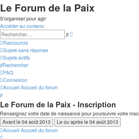
Le Forum de la Paix
S'organiser pour agir
Accéder au contenu
Recherche
Rechercher
avancée
Raccourcis
Sujets sans réponse
Sujets actifs
Rechercher
FAQ
Connexion
Accueil
Accueil du forum
Rechercher
Le Forum de la Paix - Inscription
Renseignez votre date de naissance pour poursuivre votre inscr
Accueil
Accueil du forum